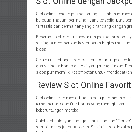
Slot Online dengan Jackpot
Slot online dengan jackpot tertinggi di tahun ini me
berbagai macam permainan yang tersedia, para pe
fantastis dari permainan yang dirancang dengan grafi
Beberapa platform menawarkan jackpot progresif ya
sehingga memberikan kesempatan bagi pemain un
biasa.
Selain itu, berbagai promosi dan bonus juga diberi
gratis hingga bonus deposit yang menggiurkan. Den
siapa pun memiliki kesempatan untuk mendapatkan
Review Slot Online Favori
Slot online telah menjadi salah satu permainan pal
tema menarik dan fitur bonus yang menggiurkan, tid
keberuntungan mereka.
Salah satu slot yang sangat disukai adalah “Gonzo
sambil mengejar harta karun. Selain itu, slot lokal