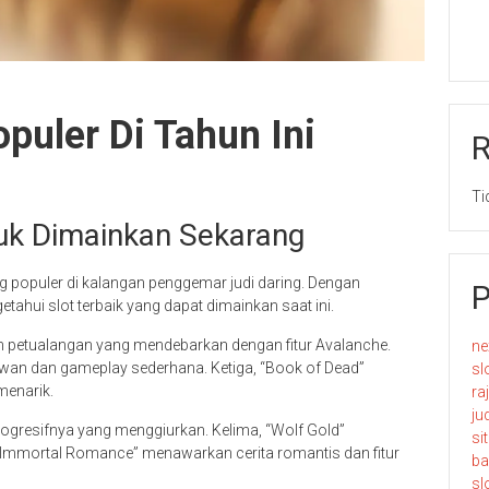
opuler Di Tahun Ini
Ti
tuk Dimainkan Sekarang
ng populer di kalangan penggemar judi daring. Dengan
P
tahui slot terbaik yang dapat dimainkan saat ini.
petualangan yang mendebarkan dengan fitur Avalanche.
ne
awan dan gameplay sederhana. Ketiga, “Book of Dead”
sl
menarik.
ra
ju
ogresifnya yang menggiurkan. Kelima, “Wolf Gold”
si
Immortal Romance” menawarkan cerita romantis dan fitur
ba
sl