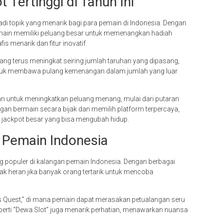
 Tertinggi di Tahun Ini
njadi topik yang menarik bagi para pemain di Indonesia. Dengan
main memiliki peluang besar untuk memenangkan hadiah
s menarik dan fitur inovatif.
ng terus meningkat seiring jumlah taruhan yang dipasang,
tuk membawa pulang kemenangan dalam jumlah yang luar
kan untuk meningkatkan peluang menang, mulai dari putaran
gan bermain secara bijak dan memilih platform terpercaya,
 jackpot besar yang bisa mengubah hidup.
t Pemain Indonesia
ing populer di kalangan pemain Indonesia. Dengan berbagai
ak heran jika banyak orang tertarik untuk mencoba
’s Quest,” di mana pemain dapat merasakan petualangan seru
 seperti “Dewa Slot” juga menarik perhatian, menawarkan nuansa