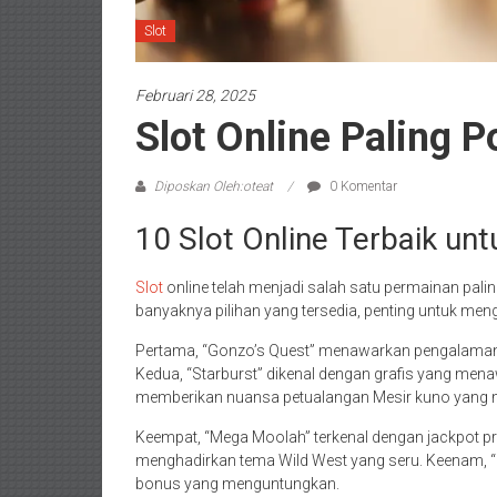
Slot
Februari 28, 2025
Slot Online Paling P
Diposkan Oleh:oteat
0 Komentar
10 Slot Online Terbaik un
Slot
online telah menjadi salah satu permainan pali
banyaknya pilihan yang tersedia, penting untuk menge
Pertama, “Gonzo’s Quest” menawarkan pengalaman 
Kedua, “Starburst” dikenal dengan grafis yang men
memberikan nuansa petualangan Mesir kuno yang 
Keempat, “Mega Moolah” terkenal dengan jackpot pr
menghadirkan tema Wild West yang seru. Keenam, “
bonus yang menguntungkan.