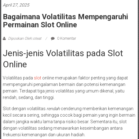
April 27, 2025
Bagaimana Volatilitas Mempengaruhi
Permainan Slot Online
Diposkan Oleh:oteat
0 Komentar
Jenis-jenis Volatilitas pada Slot
Online
Volatilitas pada
slot
online merupakan faktor penting yang dapat
mempengaruhi pengalaman bermain dan potensi kemenangan
pemain. Terdapat tiga jenis volatilitas yang umum dikenal, yaitu
rendah, sedang, dan tinggi.
Slot dengan volatilitas
rendah
cenderung memberikan kemenangan
kecil secara sering, sehingga cocok bagi pemain yang ingin bermain
dalam jangka waktu lama tanpa risiko besar. Sementara itu, slot
dengan volatilitas sedang menawarkan keseimbangan antara
frekuensi kemenangan dan ukuran hadiah.