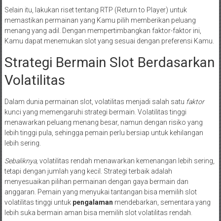
Selain itu, lakukan riset tentang RTP (Return to Player) untuk
memastikan permainan yang Kamu pilih memberikan peluang
menang yang adil. Dengan mempertimbangkan faktor-faktor ini,
Kamu dapat menemukan slot yang sesuai dengan preferensi Kamu.
Strategi Bermain Slot Berdasarkan
Volatilitas
Dalam dunia permainan slot, volatilitas menjadi salah satu
faktor
kunci yang memengaruhi strategi bermain. Volatilitas tinggi
menawarkan peluang menang besar, namun dengan risiko yang
lebih tinggi pula, sehingga pemain perlu bersiap untuk kehilangan
lebih sering.
Sebaliknya,
volatilitas rendah menawarkan kemenangan lebih sering,
tetapi dengan jumlah yang kecil. Strategi terbaik adalah
menyesuaikan pilihan permainan dengan gaya bermain dan
anggaran. Pemain yang menyukai tantangan bisa memilih slot
volatilitas tinggi untuk
pengalaman
mendebarkan, sementara yang
lebih suka bermain aman bisa memilih slot volatilitas rendah.