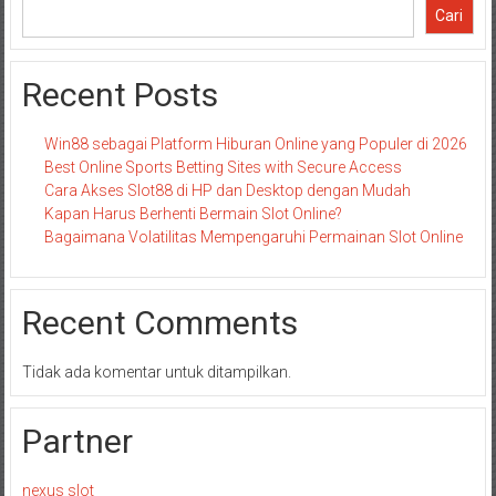
Cari
Recent Posts
Win88 sebagai Platform Hiburan Online yang Populer di 2026
Best Online Sports Betting Sites with Secure Access
Cara Akses Slot88 di HP dan Desktop dengan Mudah
Kapan Harus Berhenti Bermain Slot Online?
Bagaimana Volatilitas Mempengaruhi Permainan Slot Online
Recent Comments
Tidak ada komentar untuk ditampilkan.
Partner
nexus slot