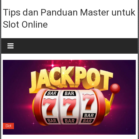
Lompat
ke
Tips dan Panduan Master untuk
konten
Slot Online
Slot