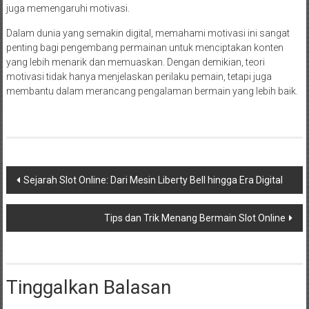
juga memengaruhi motivasi.
Dalam dunia yang semakin digital, memahami motivasi ini sangat
penting bagi pengembang permainan untuk menciptakan konten
yang lebih menarik dan memuaskan. Dengan demikian, teori
motivasi tidak hanya menjelaskan perilaku pemain, tetapi juga
membantu dalam merancang pengalaman bermain yang lebih baik.
Navigasi
Sejarah Slot Online: Dari Mesin Liberty Bell hingga Era Digital
pos
Tips dan Trik Menang Bermain Slot Online
Tinggalkan Balasan