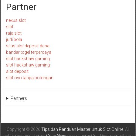
Partner
nexus slot
slot
raja slot
judi bola
situs slot deposit dana
bandar togel terpercaya
slot hackshaw gaming
slot hackshaw gaming
slot deposit
slot ovo tanpa potongan
Partners
Copyright © 2026
Tips dan Panduan Master untuk Slot Online
. All
rights reserved. Tema:
ColorNews
oleh ThemeGrill. Dipersembahkan