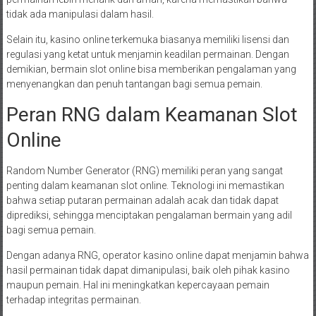
tidak ada manipulasi dalam hasil.
Selain itu, kasino online terkemuka biasanya memiliki lisensi dan
regulasi yang ketat untuk menjamin keadilan permainan. Dengan
demikian, bermain slot online bisa memberikan pengalaman yang
menyenangkan dan penuh tantangan bagi semua pemain.
Peran RNG dalam Keamanan Slot
Online
Random Number Generator (RNG) memiliki peran yang sangat
penting dalam keamanan slot online. Teknologi ini memastikan
bahwa setiap putaran permainan adalah acak dan tidak dapat
diprediksi, sehingga menciptakan pengalaman bermain yang adil
bagi semua pemain.
Dengan adanya RNG, operator kasino online dapat menjamin bahwa
hasil permainan tidak dapat dimanipulasi, baik oleh pihak kasino
maupun pemain. Hal ini meningkatkan kepercayaan pemain
terhadap integritas permainan.