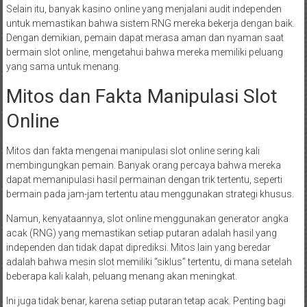
Selain itu, banyak kasino online yang menjalani audit independen
untuk memastikan bahwa sistem RNG mereka bekerja dengan baik.
Dengan demikian, pemain dapat merasa aman dan nyaman saat
bermain slot online, mengetahui bahwa mereka memiliki peluang
yang sama untuk menang.
Mitos dan Fakta Manipulasi Slot
Online
Mitos dan fakta mengenai manipulasi slot online sering kali
membingungkan pemain. Banyak orang percaya bahwa mereka
dapat memanipulasi hasil permainan dengan trik tertentu, seperti
bermain pada jam-jam tertentu atau menggunakan strategi khusus.
Namun, kenyataannya, slot online menggunakan generator angka
acak (RNG) yang memastikan setiap putaran adalah hasil yang
independen dan tidak dapat diprediksi. Mitos lain yang beredar
adalah bahwa mesin slot memiliki “siklus” tertentu, di mana setelah
beberapa kali kalah, peluang menang akan meningkat.
Ini juga tidak benar, karena setiap putaran tetap acak. Penting bagi