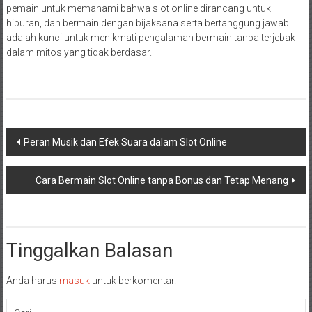
pemain untuk memahami bahwa slot online dirancang untuk
hiburan, dan bermain dengan bijaksana serta bertanggung jawab
adalah kunci untuk menikmati pengalaman bermain tanpa terjebak
dalam mitos yang tidak berdasar.
Navigasi
Peran Musik dan Efek Suara dalam Slot Online
pos
Cara Bermain Slot Online tanpa Bonus dan Tetap Menang
Tinggalkan Balasan
Anda harus
masuk
untuk berkomentar.